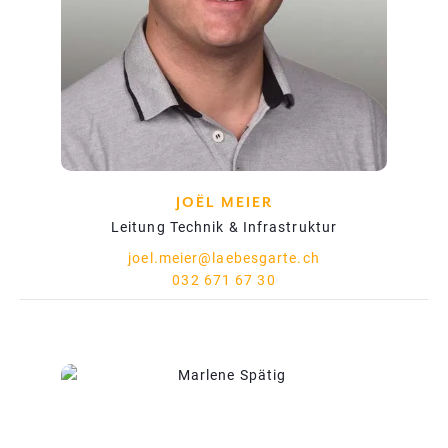
JOËL MEIER
Leitung Technik & Infrastruktur
joel.meier@laebesgarte.ch
032 671 67 30