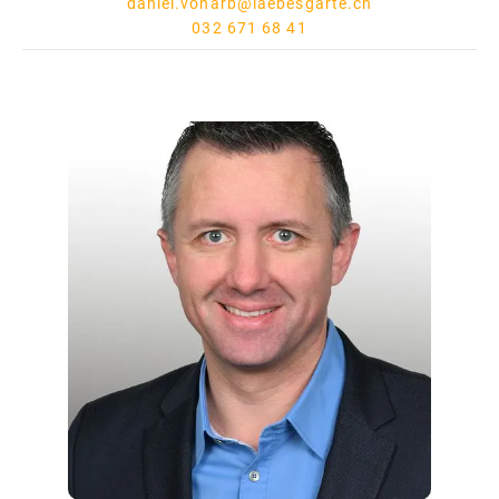
daniel.vonarb@laebesgarte.ch
032 671 68 41