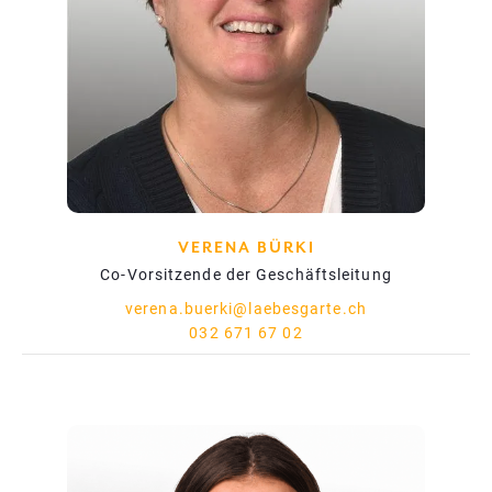
VERENA BÜRKI
Co-Vorsitzende der Geschäftsleitung
verena.buerki@laebesgarte.ch
032 671 67 02